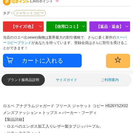
1,405ポイント
タグ：
ジャケットコピー
【サイズ/色】
【信用口コミ】
【返品・返金】
当店のロエベ(Loewe)偽物は業界最大の割引価格で、さらに多く新作の
スーパ
ーコピーブランド
があなたを待っています、登録会員はさらに割引を受けるこ
とができます！
ブランド服商品説明
サイズガイド
ご利用案内
ロエベ アナグラムジャガード フリース ジャケット コピー H526Y52X02
メンズファッション » トップス » パーカー・フーディ
【製品詳細】
・ロエベのエンボス加工入りレザー製タブジッパープル。