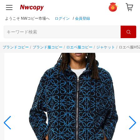
ようこそ NWコピー市場へ
ログイン
/
会員登録
ブランドコピー
ブランド服コピー
ロエベ服コピー
ジャケット
ロエベ服H52