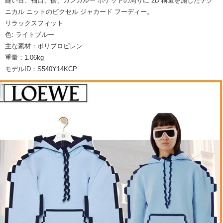
縫い目、袖口、裾、カンガルー ポケットの周りに 2D 構造を施したテク
ニカル ニットのピクセル ジャカード フーディー。
リラックスフィット
色: ライトブルー
主な素材：ポリプロピレン
重量：1.06kg
モデルID：S540Y14KCP