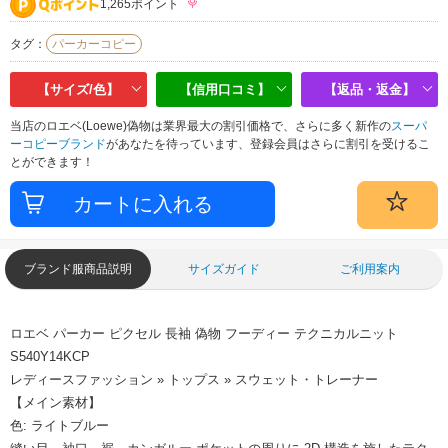
1,265ポイント
タグ：
パーカーコピー
【サイズ/色】
【信用口コミ】
【返品・返金】
当店のロエベ(Loewe)偽物は業界最大の割引価格で、さらに多く新作の
スーパ
ーコピーブランド
があなたを待っています、登録会員はさらに割引を受けるこ
とができます！
ブランド服商品説明
サイズガイド
ご利用案内
ロエベ パーカー ピクセル 長袖 偽物 フーディー テクニカルニット
S540Y14KCP
レディースファッション » トップス » スウェット・トレーナー
【メイン素材】
色: ライトブルー