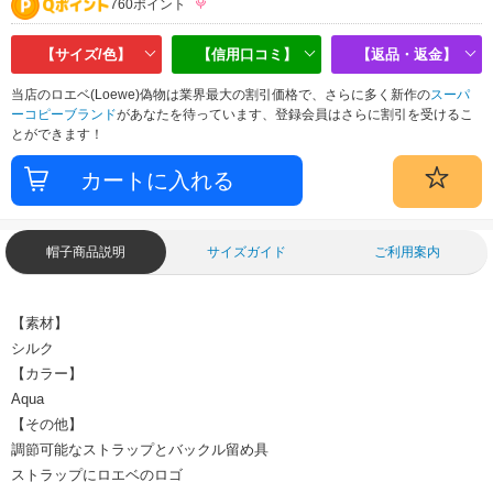
760ポイント
【サイズ/色】
【信用口コミ】
【返品・返金】
当店のロエベ(Loewe)偽物は業界最大の割引価格で、さらに多く新作の
スーパ
ーコピーブランド
があなたを待っています、登録会員はさらに割引を受けるこ
とができます！
帽子商品説明
サイズガイド
ご利用案内
【素材】
シルク
【カラー】
Aqua
【その他】
調節可能なストラップとバックル留め具
ストラップにロエベのロゴ