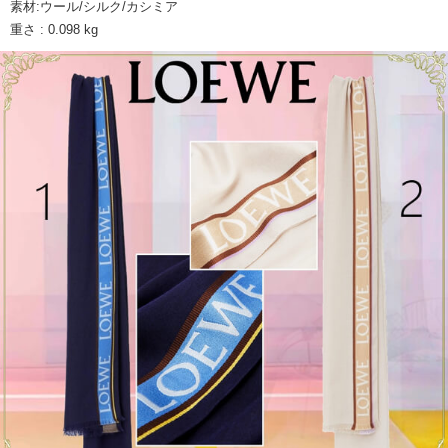
素材:ウール/シルク/カシミア
重さ : 0.098 kg