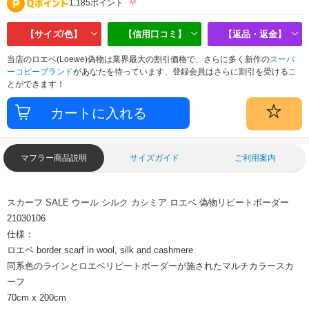
1,185ポイント
【サイズ/色】
【信用口コミ】
【返品・返金】
当店のロエベ(Loewe)偽物は業界最大の割引価格で、さらに多く新作の
スーパ
ーコピーブランド
があなたを待っています、登録会員はさらに割引を受けるこ
とができます！
マフラー商品説明
サイズガイド
ご利用案内
スカーフ SALE ウール シルク カシミア ロエベ 偽物リピートボーダー
21030106
仕様：
ロエベ border scarf in wool, silk and cashmere
同系色のラインとロエベリピートボーダーが施されたマルチカラースカ
ーフ
70cm x 200cm