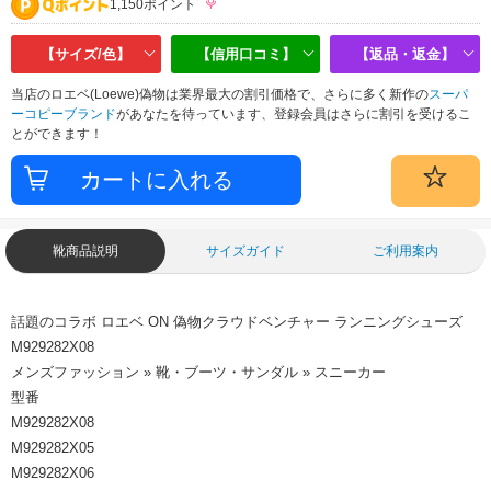
1,150ポイント
【サイズ/色】
【信用口コミ】
【返品・返金】
当店のロエベ(Loewe)偽物は業界最大の割引価格で、さらに多く新作の
スーパ
ーコピーブランド
があなたを待っています、登録会員はさらに割引を受けるこ
とができます！
靴商品説明
サイズガイド
ご利用案内
話題のコラボ ロエベ ON 偽物クラウドベンチャー ランニングシューズ
M929282X08
メンズファッション » 靴・ブーツ・サンダル » スニーカー
型番
M929282X08
M929282X05
M929282X06