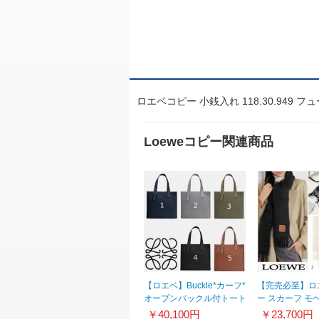
ロエベコピー 小銭入れ 118.30.949 フ
Loeweコピー関連商品
【ロエベ】Buckle*カーフ*
【完売必至】ロ
オープンバックル付トート
ー スカーフ モ
バッグ*メンズ
メンズ 2103010
￥40,100円
￥23,700円