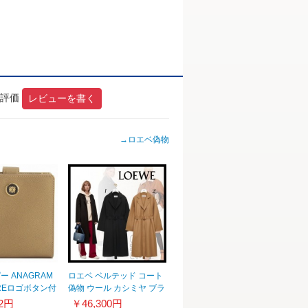
の評価
レビューを書く
→
ロエベ偽物
 ANAGRAM
ロエベ ベルテッド コート
UREロゴボタン付
偽物 ウール カシミヤ ブラ
コンパクト財布
ック キャメル
62円
￥46,300円