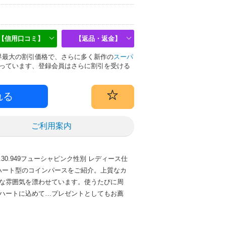
【信用口コミ】
【返品・返金】
は業界最大の割引価格で、さらに多く新作の
スーパ
っています、登録会員はさらに割引を受ける
ご利用案内
18.30.949フューシャピンク性別 レディース仕
ーなハート型のコインパースをご紹介。上質なカ
な雰囲気を漂わせています。使うたびに周
ハートに込めて…プレゼントとしてもお薦