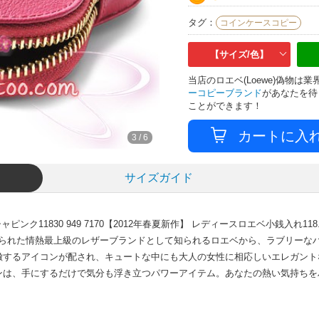
タグ：
コインケースコピー
【サイズ/色】
当店のロエベ(Loewe)偽物
ーコピーブランド
があなたを待
ことができます！
3
/
6
サイズガイド
ーシャピンク11830 949 7170【2012年春夏新作】 レディースロエベ小銭入れ1
 ハートに込められた情熱最上級のレザーブランドとして知られるロエベから、ラブリ
徴するアイコンが配され、キュートな中にも大人の女性に相応しいエレガント
ンは、手にするだけで気分も浮き立つパワーアイテム。あなたの熱い気持ちを