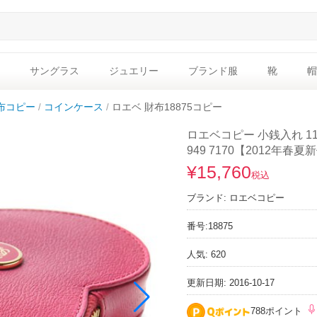
サングラス
ジュエリー
ブランド服
靴
帽
布コピー
コインケース
ロエベ 財布18875コピー
ロエベコピー 小銭入れ 118
949 7170【2012年春
¥15,760
税込
ブランド:
ロエベコピー
番号:
18875
人気: 620
更新日期: 2016-10-17
788ポイント