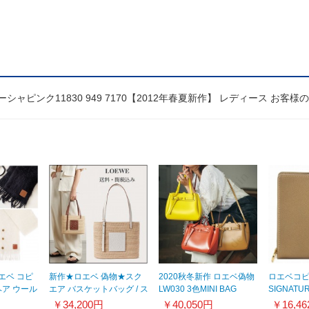
ューシャピンク11830 949 7170【2012年春夏新作】 レディース お客様
エベ コピ
新作★ロエベ 偽物★スク
2020秋冬新作 ロエベ偽物
ロエベコピー
ヘア ウール
エア バスケットバッグ / ス
LW030 3色MINI BAG
SIGNAT
2
モール A223099X08
329.74.Z71
き2つ折り
￥34,200円
￥40,050円
￥16,4