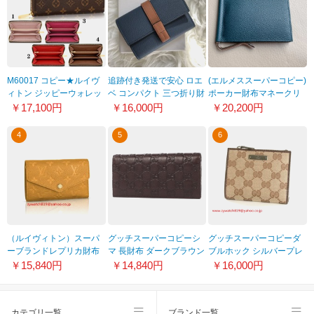
M60017 コピー★ルイヴ
追跡付き発送で安心 ロエ
(エルメススーパーコピー)
ィトン ジッピーウォレッ
ベ コンパクト 三つ折り財
ポーカー財布マネークリ
ト 偽物★モノグラム ルイ
布 偽物124.12.S86
ップ付き２つ折り カー
￥17,100円
￥16,000円
￥20,200円
ヴィトン 財布
C660S86X01
ド 1106b212
4
5
6
（ルイヴィトン）スーパ
グッチスーパーコピーシ
グッチスーパーコピーダ
ーブランドレプリカ財布
マ 長財布 ダークブラウン
ブルホック シルバープレ
新しい夏m60410
245911AA61R2019
ート 二つ折財布
￥15,840円
￥14,840円
￥16,000円
115098F40IR9643
カテゴリ一覧
ブランド一覧