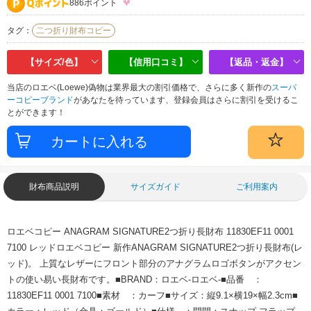
886ポイント
タグ：
二つ折り財布コピー
【サイズ/色】
【信用口コミ】
【返品・返金】
当店のロエベ(Loewe)偽物は業界最大の割引価格で、さらに多く新作の
スーパ
ーコピーブランド
があなたを待っています、登録会員はさらに割引を受けるこ
とができます！
財布商品説明
サイズガイド
ご利用案内
ロエベコピー ANAGRAM SIGNATURE2つ折り長財布 11830EF11 0001
7100 レッドロエベコピー 新作ANAGRAM SIGNATURE2つ折り長財布(レ
ッド)。 上質なレザーにフロント部分のアナグラムロゴボタンがアクセン
トの使い易い長財布です。■BRAND：ロエベ-ロエベ-■品番 ：
11830EF11 0001 7100■素材 ：カーフ■サイズ：縦9.1×横19×幅2.3cm■