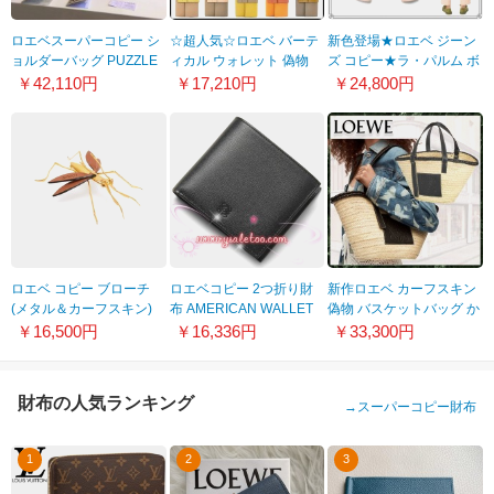
ロエベスーパーコピー シ
☆超人気☆ロエベ バーテ
新色登場★ロエベ ジーン
ョルダーバッグ PUZZLE
ィカル ウォレット 偽物
ズ コピー★ラ・パルム ボ
SMALL LADIES' BAG 322
スモール ミニ財布 全色
ーイフレンド ジーンズ★
￥42,110円
￥17,210円
￥24,800円
30 K74 7931 PUZZLE
C660S86X01
デニム★ピンク
SMALL LADIES'BAG
★S897Y04X02
ロエベ コピー ブローチ
ロエベコピー 2つ折り財
新作ロエベ カーフスキン
(メタル＆カーフスキン)
布 AMERICAN WALLET
偽物 バスケットバッグ か
J623245X01
103.30.501 1398 ブラッ
ご A223S92X11
￥16,500円
￥16,336円
￥33,300円
ク×バーガンディ10330
501 1398 メンズ
財布の人気ランキング
→
スーパーコピー財布
1
2
3