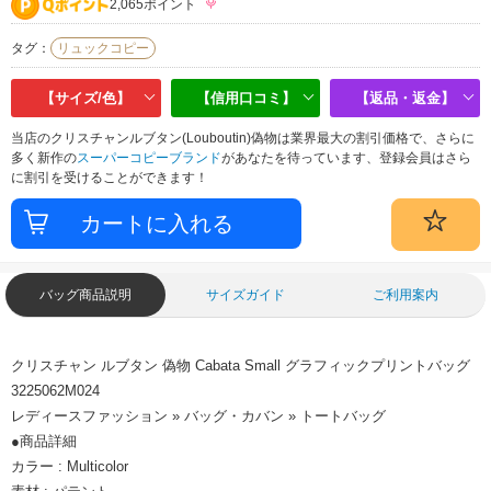
2,065ポイント
タグ：
リュックコピー
【サイズ/色】
【信用口コミ】
【返品・返金】
当店のクリスチャンルブタン(Louboutin)偽物は業界最大の割引価格で、さらに
多く新作の
スーパーコピーブランド
があなたを待っています、登録会員はさら
に割引を受けることができます！
バッグ商品説明
サイズガイド
ご利用案内
クリスチャン ルブタン 偽物 Cabata Small グラフィックプリントバッグ
3225062M024
レディースファッション » バッグ・カバン » トートバッグ
●商品詳細
カラー : Multicolor