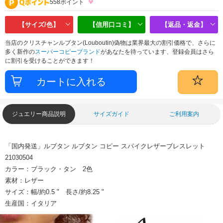
558ポイント
【サイズ/色】
【信用口コミ】
【返品・返金】
当店のクリスチャンルブタン(Louboutin)偽物は業界最大の割引価格で、さらに
多く新作の
スーパーコピーブランド
があなたを待っています、登録会員はさら
に割引を受けることができます！
ジュエリー商品説明
サイズガイド
ご利用案内
「国内発送」ルブタン ルブタン コピー スパイクレザーブレスレット
21030504
カラー：ブラック・タン 2色
素材：レザー
サイズ：幅/約0.5 " 長さ/約8.25 "
生産国：イタリア