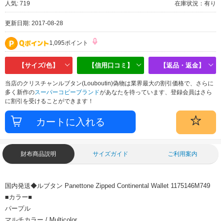
人気: 719
在庫状況：有り
更新日期: 2017-08-28
1,095ポイント
【サイズ/色】
【信用口コミ】
【返品・返金】
当店のクリスチャンルブタン(Louboutin)偽物は業界最大の割引価格で、さらに
多く新作の
スーパーコピーブランド
があなたを待っています、登録会員はさら
に割引を受けることができます！
財布商品説明
サイズガイド
ご利用案内
国内発送◆ルブタン Panettone Zipped Continental Wallet 1175146M749
■カラー■
パープル
マルチカラー / Multicolor