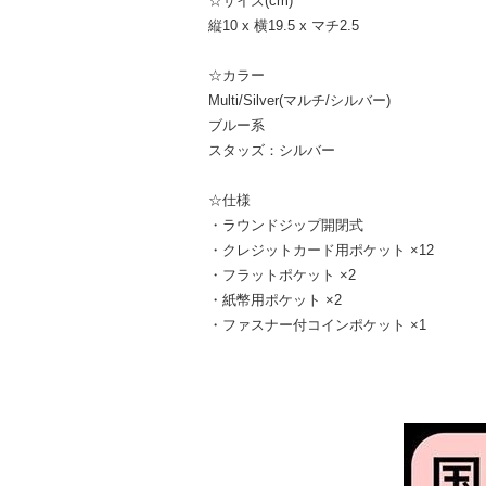
☆サイズ(cm)
縦10 x 横19.5 x マチ2.5
☆カラー
Multi/Silver(マルチ/シルバー)
ブルー系
スタッズ：シルバー
☆仕様
・ラウンドジップ開閉式
・クレジットカード用ポケット ×12
・フラットポケット ×2
・紙幣用ポケット ×2
・ファスナー付コインポケット ×1