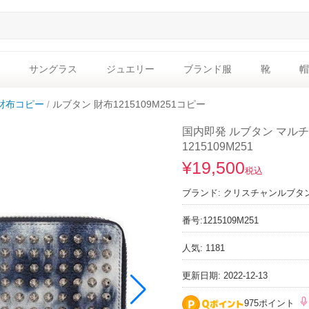
サングラス
ジュエリー
ブランド服
靴
帽
財布コピー
ルブタン 財布1215109M251コピー
国内即発 ルブタン マル
1215109M251
¥19,500
税込
ブランド:
クリスチャンルブタ
番号:
1215109M251
人気: 1181
更新日期: 2022-12-13
975ポイント