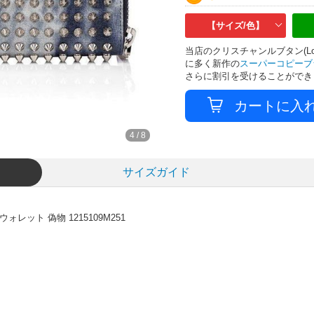
【サイズ/色】
当店のクリスチャンルブタン(Lo
に多く新作の
スーパーコピーブ
さらに割引を受けることができ
4
/
8
サイズガイド
ット 偽物 1215109M251