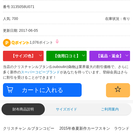
番号:
3135058U071
人気: 700
在庫状況：有り
更新日期: 2017-06-05
1,076ポイント
【サイズ/色】
【信用口コミ】
【返品・返金】
当店のクリスチャンルブタン(Louboutin)偽物は業界最大の割引価格で、さらに
多く新作の
スーパーコピーブランド
があなたを待っています、登録会員はさら
に割引を受けることができます！
財布商品説明
サイズガイド
ご利用案内
クリスチャン ルブタンコピー 2015年春夏新作カーフスキン ラウンド