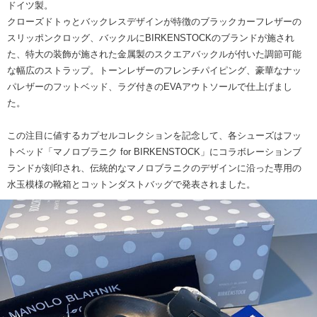
ドイツ製。
クローズドトゥとバックレスデザインが特徴のブラックカーフレザーの
スリッポンクロッグ、バックルにBIRKENSTOCKのブランドが施され
た、特大の装飾が施された金属製のスクエアバックルが付いた調節可能
な幅広のストラップ。トーンレザーのフレンチパイピング、豪華なナッ
パレザーのフットベッド、ラグ付きのEVAアウトソールで仕上げまし
た。
この注目に値するカプセルコレクションを記念して、各シューズはフッ
トベッド「マノロブラニク for BIRKENSTOCK」にコラボレーションブ
ランドが刻印され、伝統的なマノロブラニクのデザインに沿った専用の
水玉模様の靴箱とコットンダストバッグで発表されました。