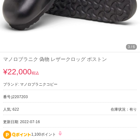
3
/
6
マノロブラニク 偽物 レザークロッグ ボストン
¥22,000
税込
ブランド:
マノロブラニクコピー
番号:
j2207203
人気: 622
在庫状況：有り
更新日期: 2022-07-16
1,100ポイント