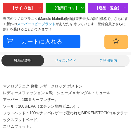
【サイズ/色】
【信用口コミ】
【返品・返金】
当店のマノロブラニク(Manolo blahnik)偽物は業界最大の割引価格で、さらに多
く新作の
スーパーコピーブランド
があなたを待っています、登録会員はさらに
割引を受けることができます！
靴商品説明
サイズガイド
ご利用案内
マノロブラニク 偽物 レザークロッグ ボストン
レディースファッション » 靴・シューズ » サンダル・ミュール
アッパー：100％カーフレザー。
ソール：100％EVA（エチレン酢酸ビニル）。
フットベッド：100％ナッパレザーで覆われたBIRKENSTOCKコルクラテ
ックスフットベッド。
スリムフィット。