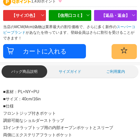
1,430ポイント
【サイズ/色】
【信用口コミ】
【返品・返金】
当店のMCM(Mcm)偽物は業界最大の割引価格で、さらに多く新作の
スーパーコ
ピーブランド
があなたを待っています、登録会員はさらに割引を受けることが
できます！
バッグ商品説明
サイズガイド
ご利用案内
■素材：PL+NY+PU
■サイズ：40cm/16in
■仕様
フロントジップ付きポケット
調節可能なショルダーストラップ
13インチラップトップ用の内部オープンポケットとスリーブ
両側にエクステリアフラットポケット