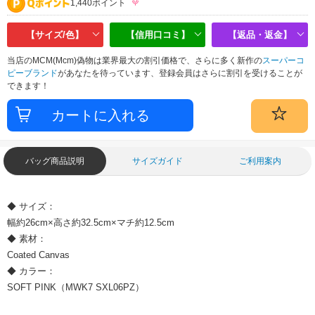
1,440ポイント
【サイズ/色】
【信用口コミ】
【返品・返金】
当店のMCM(Mcm)偽物は業界最大の割引価格で、さらに多く新作の
スーパーコ
ピーブランド
があなたを待っています、登録会員はさらに割引を受けることが
できます！
バッグ商品説明
サイズガイド
ご利用案内
◆ サイズ：
幅約26cm×高さ約32.5cm×マチ約12.5cm
◆ 素材：
Coated Canvas
◆ カラー：
SOFT PINK（MWK7 SXL06PZ）