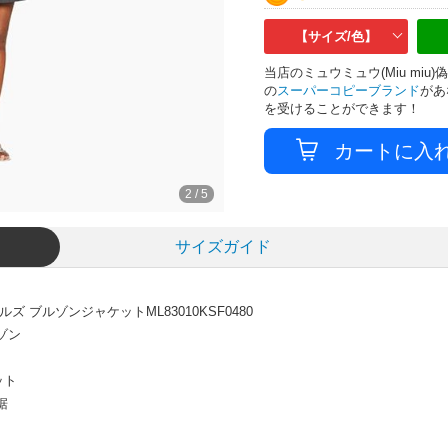
【サイズ/色】
当店のミュウミュウ(Miu mi
の
スーパーコピーブランド
があ
を受けることができます！
2
/
5
サイズガイド
 ブルゾンジャケットML83010KSF0480
ゾン
ット
裾