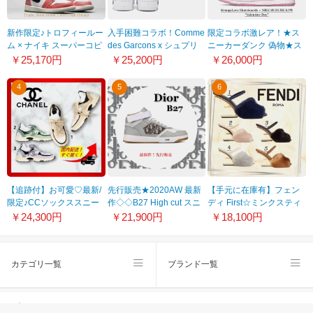
新作限定♪トロフィールー
入手困難コラボ！Comme
限定コラボ激レア！★ス
ム × ナイキ スーパーコピ
des Garcons x シュプリ
ニーカーダンク 偽物★ス
ー エアジョーダン1 レト
ーム エアフォース1 コピ
トレンジラブ × ナイキ SB
￥25,170円
￥25,200円
￥26,000円
ロハイ
ー 923044 100
ダンク ロー バレンタイン
デー スニーカー★23.5-
4
5
6
29.5cm★CT2552-800
【追跡付】お可愛♡最新/
先行販売★2020AW 最新
【手元に在庫有】フェン
限定♪CCソックススニー
作◇◇B27 High cut スニ
ディ First☆ミンクスティ
カー コピー3色 春カラー
ーカー glay201028A2
レットサンダル 5カラー
￥24,300円
￥21,900円
￥18,100円
22030208
偽物
8R8212AHGHF1FFZ
カテゴリ一覧
ブランド一覧
スーパーコピー
会社概要