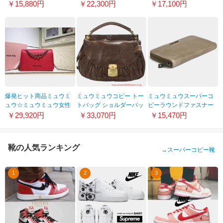
ター三つ折りミニウォレ
厚底スニーカー
ピー ハートボタンがかわ
￥15,880円
￥22,300円
￥17,100円
ット
5E760CFD0853J2P
いい エンベロープ型財布
5MH021_2BC3_F0637
5MH014_2BC3_F0615☆
爆発ヒット商品ミュウミ
ミュウミュウコピー トー
ミュウミュウスーパーコ
ュウ☆ミュウミュウ女性
トバッグ ショルダーバッ
ピーラウンドファスナー
ショルダーバッグ女子必
グ 2WAYバッグ RR1771
長財布 キャメル5M0506-
￥29,920円
￥33,070円
￥15,470円
須アイテム！魅力全開
A3
♪♪7001-3
靴の人気ランキング
→
スーパーコピー靴
1
2
3