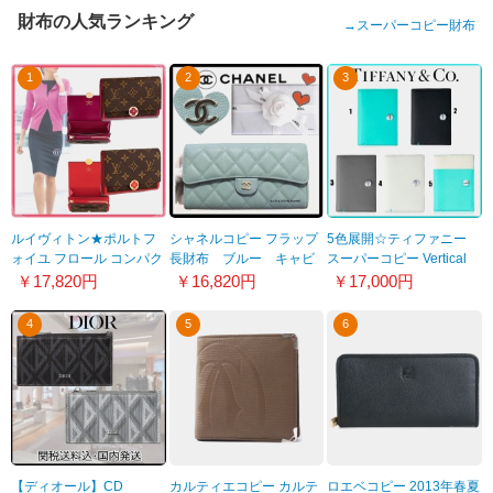
財布の人気ランキング
→
スーパーコピー財布
1
2
3
ルイヴィトン★ポルトフ
シャネルコピー フラップ
5色展開☆ティファニー
ォイユ フロール コンパク
長財布 ブルー キャビ
スーパーコピー Vertical
ト〈2色〉M64588
アスキン 20050506
Folded Card Case
￥17,820円
￥16,820円
￥17,000円
21042208
4
5
6
【ディオール】CD
カルティエコピー カルテ
ロエベコピー 2013年春夏