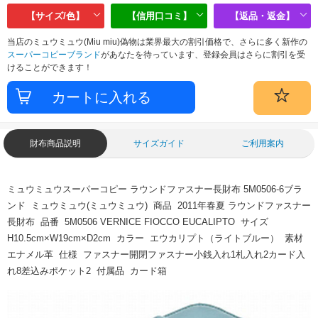
【サイズ/色】
【信用口コミ】
【返品・返金】
当店のミュウミュウ(Miu miu)偽物は業界最大の割引価格で、さらに多く新作の
スーパーコピーブランド
があなたを待っています、登録会員はさらに割引を受
けることができます！
財布商品説明
サイズガイド
ご利用案内
ミュウミュウスーパーコピー ラウンドファスナー長財布 5M0506-6ブラ
ンド ミュウミュウ(ミュウミュウ) 商品 2011年春夏 ラウンドファスナー
長財布 品番 5M0506 VERNICE FIOCCO EUCALIPTO サイズ
H10.5cm×W19cm×D2cm カラー エウカリプト（ライトブルー） 素材
エナメル革 仕様 ファスナー開閉ファスナー小銭入れ1札入れ2カード入
れ8差込みポケット2 付属品 カード箱