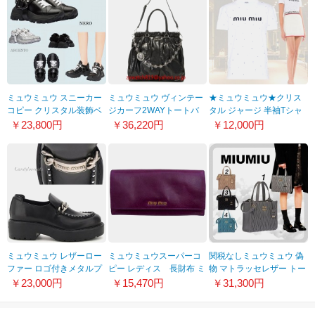
ミュウミュウ スニーカー
ミュウミュウ ヴィンテー
★ミュウミュウ★クリス
コピー クリスタル装飾ベ
ジカーフ2WAYトートバ
タル ジャージ 半袖Tシャ
ルト☆レザースニーカー
ッグ RN0819 US0 002
ツ コピー
￥23,800円
￥36,220円
￥12,000円
7.5cm*5E735C201113BA12
05P02Mar14
MJN2401XE1F0009
ミュウミュウ レザーロー
ミュウミュウスーパーコ
関税なしミュウミュウ 偽
ファー ロゴ付きメタルプ
ピー レディス 長財布 ミ
物 マトラッセレザー トー
レートコピー 21111015
ュウミュウ090
トバッグ 4カラー
￥23,000円
￥15,470円
￥31,300円
N88F0K44