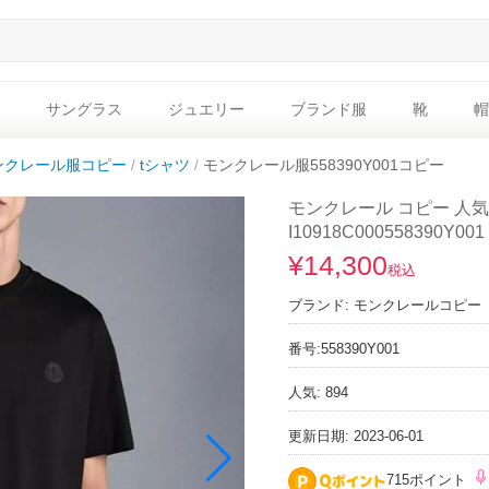
サングラス
ジュエリー
ブランド服
靴
帽
ンクレール服コピー
tシャツ
モンクレール服558390Y001コピー
モンクレール コピー 人気
I10918C000558390Y001
¥14,300
税込
ブランド:
モンクレールコピー
番号:
558390Y001
人気: 894
更新日期: 2023-06-01
715ポイント