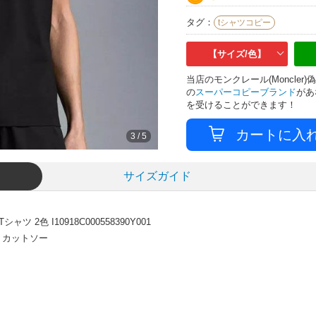
タグ：
tシャツコピー
【サイズ/色】
当店のモンクレール(Moncle
の
スーパーコピーブランド
があ
を受けることができます！
3
/
5
サイズガイド
 2色 I10918C000558390Y001
ツ・カットソー