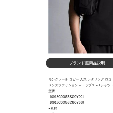
ブランド服商品説明
モンクレール コピー 人気 レタリング ロゴ Tシャツ
メンズファッション » トップス » Tシャ
型番
I10918C000558390Y001
I10918C000558390Y999
■素材