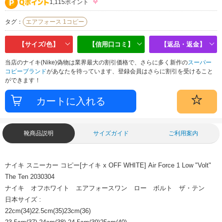
1,115ポイント
タグ：
エアフォース 1コピー
【サイズ/色】
【信用口コミ】
【返品・返金】
当店のナイキ(Nike)偽物は業界最大の割引価格で、さらに多く新作の
スーパー
コピーブランド
があなたを待っています、登録会員はさらに割引を受けること
ができます！
靴商品説明
サイズガイド
ご利用案内
ナイキ スニーカー コピー[ナイキ x OFF WHITE] Air Force 1 Low "Volt"
The Ten 2030304
ナイキ オフホワイト エアフォースワン ロー ボルト ザ・テン
日本サイズ :
22cm(34)22.5cm(35)23cm(36)