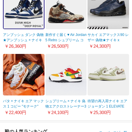
アンブッシュ ダンク 偽物
新作すぐ届く▼Air Jordan
サカイ ​エアマックス90 レ
★アンブッシュ × ナイキ
5 Retro シュプリーム コ
ザー 偽物★ナイキ x
スーパーコピー★ダンク
ピー スニーカー275081
Sacai Wmns Air Max 90
￥26,360円
￥26,500円
￥24,300円
ハイ ディープ ロイヤル
Obsidian 21062320
CU7544-400
パタ × ナイキ エア マック
シュプリーム × ナイキ 偽
待望の再入荷ナイキ エア
ス 1 コピー "モナーク"
物エアクロストレーナー3
ジョーダン 1 ELEVATE
DH1348-001
ロー "ホワイト" CJ5291-
LOW Year Of The Rabbit
￥22,400円
￥24,100円
￥25,300円
100
FD4326-121
靴の人気ランキング