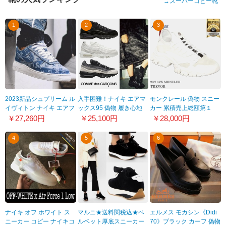
→
スーパーコピー靴
1
2
3
2023新品シュプリーム ル
入手困難！ナイキ エアマ
モンクレール 偽物 スニー
イヴィトン ナイキ エアフ
ックス95 偽物 履き心地
カー 累積売上総額第１
ォース1 偽物靴 Air Force
Comme des Garcons x
位！【★20/21秋冬】
￥27,260円
￥25,100円
￥28,000円
1 By FRE Customs
Air Max 95AT9865-001
TREVOR_WHITE201027a111
21070631
4
5
6
ナイキ オフ ホワイト ス
マルニ★送料関税込★ベ
エルメス モカシン《Didi
ニーカー コピー ナイキコ
ルベット厚底スニーカー
70》ブラック カーフ 偽物