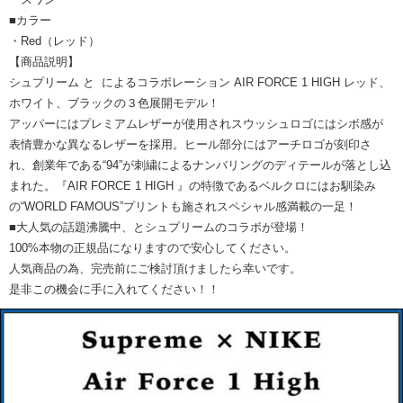
■カラー
・Red（レッド）
【商品説明】
シュプリーム と によるコラボレーション AIR FORCE 1 HIGH レッド、
ホワイト、ブラックの３色展開モデル！
アッパーにはプレミアムレザーが使用されスウッシュロゴにはシボ感が
表情豊かな異なるレザーを採用。ヒール部分にはアーチロゴが刻印さ
れ、創業年である“94”が刺繍によるナンバリングのディテールが落とし込
まれた。『AIR FORCE 1 HIGH 』の特徴であるベルクロにはお馴染み
の“WORLD FAMOUS”プリントも施されスペシャル感満載の一足！
■大人気の話題沸騰中、とシュプリームのコラボが登場！
100%本物の正規品になりますので安心してください。
人気商品の為、完売前にご検討頂けましたら幸いです。
是非この機会に手に入れてください！！