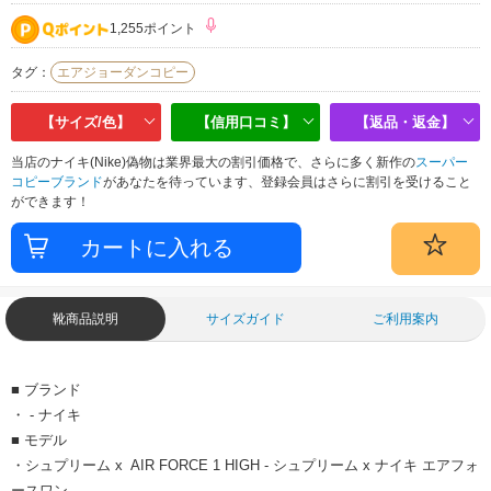
1,255ポイント
タグ：
エアジョーダンコピー
【サイズ/色】
【信用口コミ】
【返品・返金】
当店のナイキ(Nike)偽物は業界最大の割引価格で、さらに多く新作の
スーパー
コピーブランド
があなたを待っています、登録会員はさらに割引を受けること
ができます！
靴商品説明
サイズガイド
ご利用案内
■ ブランド
・ - ナイキ
■ モデル
・シュプリーム x AIR FORCE 1 HIGH - シュプリーム x ナイキ エアフォ
ースワン