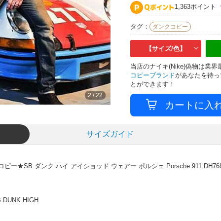
1,363ポイント
タグ：
ダンクコピー
【サイズ/色】
当店のナイキ(Nike)偽物は
コピーブランド
があなたを待っ
とができます！
2
/
22
サイズガイド
★SB ダンク ハイ アイショッド ウェアー ポルシェ Porsche 911 DH7683
DUNK HIGH