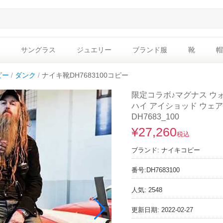
サングラス
ジュエリー
ブランド服
靴
帽
ピー
ダンク
ナイキ靴DH7683100コピー
限定コラボ♪マグナス ウォ
ハイ アイショッド ウェアー 
DH7683_100
¥27,260
税込
ブランド:
ナイキコピー
番号:
DH7683100
人気: 2548
更新日期: 2022-02-27