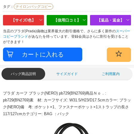
タグ：
ナイロンバッグコピー
【サイズ/色】
【信用口コミ】
【返品・返金】
当店のプラダ(Prada)偽物は業界最大の割引価格で、さらに多く新作の
スーパー
コピーブランド
があなたを待っています、登録会員はさらに割引を受けること
ができます！
バッグ商品説明
サイズガイド
ご利用案内
プラダ カーフ ブラック(NERO) pb729(BN2769)商品Ｎｏ．:
pb729(BN2769)素 材: カーフサイズ: W31.5/H23/D17.5cmカラー: ブラッ
ク(NERO)備 考: ポケット×1、ファスナーポケット×1ストラップの長さ
117/127cmカテゴリー: BAG ：バック