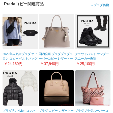
Pradaコピー関連商品
→
プラダ偽物
2020年人気☆プラダ ナイ
国内発送 プラダプラダス
クラウドバスト サンダー
ロン コピー ベルトバッグ
ーパーコピー レザートー
スニーカー偽物
1BL010_064_F0002_V_YOO
トバッグ 2WAY 1BA058
2TG1803KZU-F0002
￥24,160円
￥37,940円
￥25,100円
ブラック
POMICE
プラダ Re-Nylon コンバ
プラダ コピー レザートー
プラダプラダスーパーコ