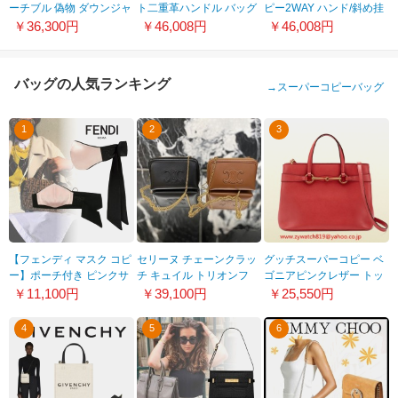
ーチブル 偽物 ダウンジャ
ト二重革ハンドル バッグ
ピー2WAY ハンド/斜め挂
ケット291973
BR1468
けバッグ ピンク 1023-1
￥36,300円
￥46,008円
￥46,008円
バッグの人気ランキング
→
スーパーコピーバッグ
1
2
3
【フェンディ マスク コピ
セリーヌ チェーンクラッ
グッチスーパーコピー ベ
ー】ポーチ付き ピンクサ
チ キュイル トリオンフ
ゴニアピンクレザー トッ
テン マスクカバー
偽物 2色
プハンドルトート319795
￥11,100円
￥39,100円
￥25,550円
FXH019AF1NF0647
10E383DR8.04LU
ARU0T 6620
4
5
6