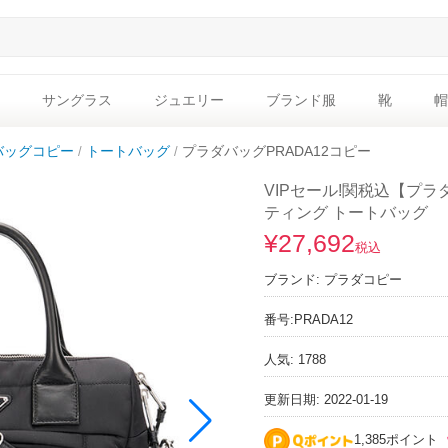
サングラス
ジュエリー
ブランド服
靴
帽
バッグコピー
トートバッグ
プラダバッグPRADA12コピー
VIPセール!関税込【プ
ティング トートバッグ
¥27,692
税込
ブランド:
プラダコピー
番号:
PRADA12
人気: 1788
更新日期: 2022-01-19
1,385ポイント