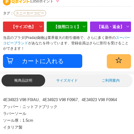
1,050ポイント
タグ：
スニーカーコピー
【サイズ/色】
【信用口コミ】
【返品・返金】
当店のプラダ(Prada)偽物は業界最大の割引価格で、さらに多く新作の
スーパー
コピーブランド
があなたを待っています、登録会員はさらに割引を受けること
ができます！
靴商品説明
サイズガイド
ご利用案内
4E34923 V98 F0IAU、4E34923 V98 F0967、4E34923 V98 F0964
アッパー：ニットファブリック
ラバーソール
ソール厚：1.5cm
イタリア製