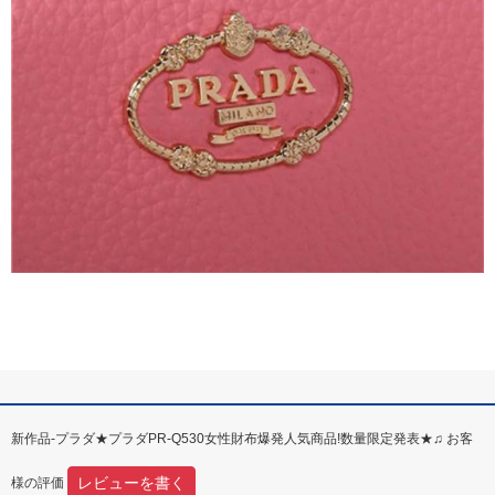
新作品-プラダ★プラダPR-Q530女性財布爆発人気商品!数量限定発表★♫ お客
レビューを書く
様の評価