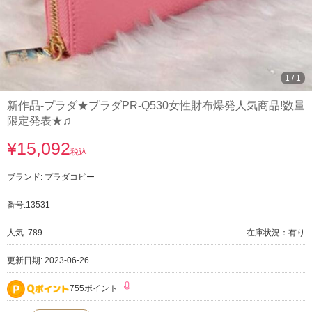
1
/
1
新作品-プラダ★プラダPR-Q530女性財布爆発人気商品!数量
限定発表★♫
¥15,092
税込
ブランド:
プラダコピー
番号:
13531
人気: 789
在庫状況：有り
更新日期: 2023-06-26
755ポイント