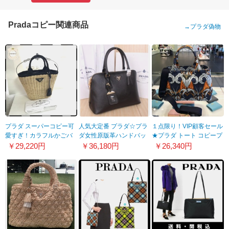
Pradaコピー関連商品
→
プラダ偽物
プラダ スーパーコピー可
人気大定番 プラダ☆プラ
１点限り！VIP顧客セール
愛すぎ！カラフルかごバ
ダ女性原版革ハンドバッ
★プラダ トート コピープ
ッグ 1BG172 ブラック
グ PR-N0837-1新品登場
ラダ★カナパ 1BG155
￥29,220円
￥36,180円
￥26,340円
アイテム続々追加中♪♪