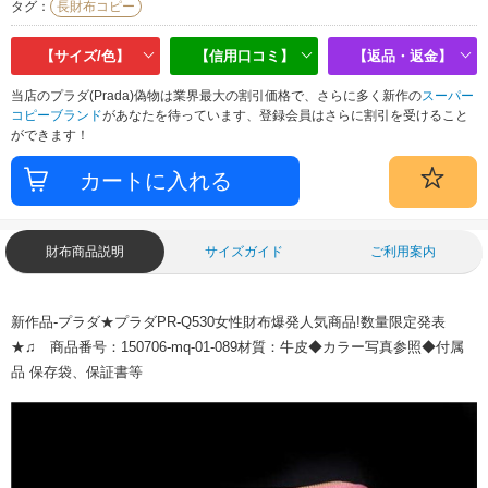
タグ：
長財布コピー
【サイズ/色】
【信用口コミ】
【返品・返金】
当店のプラダ(Prada)偽物は業界最大の割引価格で、さらに多く新作の
スーパー
コピーブランド
があなたを待っています、登録会員はさらに割引を受けること
ができます！
財布商品説明
サイズガイド
ご利用案内
新作品-プラダ★プラダPR-Q530女性財布爆発人気商品!数量限定発表
★♫ 商品番号：150706-mq-01-089材質：牛皮◆カラー写真参照◆付属
品 保存袋、保証書等