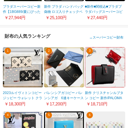
プラダスーパーコピー新
新作 プラダ ハンドバッグ
■新作■関税込■プラダプ
作【1BG889/夏にぴった
偽物 ロゴ入りチェックベ
ラダバッグスーパーコピ
りCANAPAかごバッグ】
ルベット
ー トートバック
￥27,944円
￥25,100円
￥27,440円
1BA2522DK5F0136VOCL
財布の人気ランキング
→
スーパーコピー財布
1
2
3
2023ルイヴィトンコピー
バレンシアガコピー バレ
新作 クリスチャンルブタ
ジッピー ウォレット クラ
ンシアガ 6連キーケース
ン コピー 新作/PALOMA
フティ ZIPPY クレーム 長
PAPER KEY
スモール シック 9072611
￥18,300円
￥17,200円
￥18,710円
財布 M69727/M69698
CASE201116B17
4
5
6