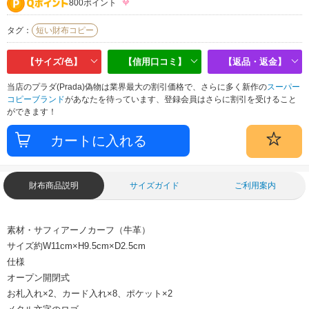
800ポイント
タグ：
短い財布コピー
【サイズ/色】
【信用口コミ】
【返品・返金】
当店のプラダ(Prada)偽物は業界最大の割引価格で、さらに多く新作の
スーパー
コピーブランド
があなたを待っています、登録会員はさらに割引を受けること
ができます！
財布商品説明
サイズガイド
ご利用案内
素材・サフィアーノカーフ（牛革）
サイズ約W11cm×H9.5cm×D2.5cm
仕様
オープン開閉式
お札入れ×2、カード入れ×8、ポケット×2