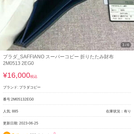
3
/
6
プラダ_SAFFIANO スーパーコピー 折りたたみ財布
2M0513 2EG0
¥16,000
税込
ブランド:
プラダコピー
番号:
2M05132EG0
人気: 885
在庫状況：有り
更新日期: 2023-06-25