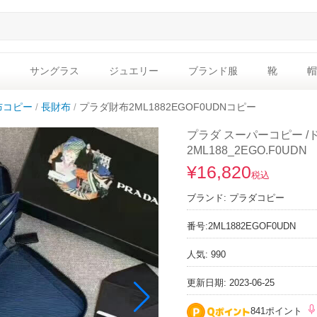
サングラス
ジュエリー
ブランド服
靴
帽
布コピー
長財布
プラダ財布2ML1882EGOF0UDNコピー
プラダ スーパーコピー /ドキ
2ML188_2EGO.F0UDN
¥16,820
税込
ブランド:
プラダコピー
番号:
2ML1882EGOF0UDN
人気: 990
更新日期: 2023-06-25
841ポイント