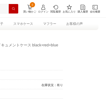
0
買い物かご
ログイン
閲覧履歴
お気に入り
購入履歴
会社概要
子
スマホケース
マフラー
お客様の声
ュメントケース black+red+blue
在庫状況：有り