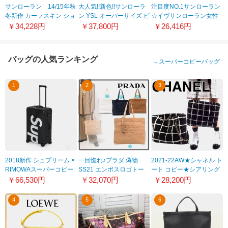
サンローラン 14/15年秋
大人気!!新色!!サンローラ
注目度NO.1サンローラン
冬新作 カーフスキン ショ
ン YSL オーバーサイズ ピ
☆イヴサンローラン女性
ルダー付 ハンドバッグ
ーコート 偽物
ショルダーバッグ今から
￥34,228円
￥37,800円
￥26,416円
「ワイ ライン ミニ」
737220Y615W1000
活躍!絶賛発売中！♪♪
0852-1
バッグの人気ランキング
→
スーパーコピーバッグ
1
2
3
2018新作 シュプリーム ×
一目惚れ♪プラダ 偽物
2021-22AW★シャネル ト
RIMOWAスーパーコピー
SS21 エンボスロゴトー
ート コピー★シアリング
トパーズ 4輪 82L マルチ
ン ショッピングトートバ
ラムスキンショッピング
￥66,530円
￥32,070円
￥28,200円
ホイール IATA ブラック
ッグ 1BG398VOAO013
バッグ AS2756 B06315
8041204
NF024
4
5
6