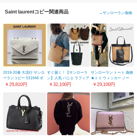
Saint laurentコピー関連商品
→
サンローラン偽物
2019-20春 大流行 サンロ
すぐ届く！【サンローラ
サンローラン トート 偽物
ーランコピー 531646 ボ
ン】人気 パニエ ラフィア
★トイ ウィッカー ノー
ア Ivory モコモコバッグ
トートバッグ 偽物
ス/サウス トート
￥29,810円
￥32,100円
￥29,100円
9112704
21041563
21080412