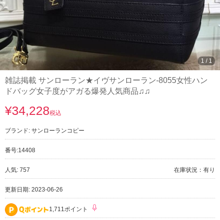
1
/
1
雑誌掲載 サンローラン★イヴサンローラン-8055女性ハン
ドバッグ女子度がアガる爆発人気商品♫♫
¥34,228
税込
ブランド:
サンローランコピー
番号:
14408
人気: 757
在庫状況：有り
更新日期: 2023-06-26
1,711ポイント