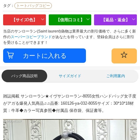
タグ：
トートバッグコピー
【サイズ/色】
【信用口コミ】
【返品・返金】
当店のサンローラン(Saint laurent)偽物は業界最大の割引価格で、さらに多く新
作の
スーパーコピーブランド
があなたを待っています、登録会員はさらに割引
を受けることができます！
バッグ商品説明
サイズガイド
ご利用案内
雑誌掲載 サンローラン★イヴサンローラン-8055女性ハンドバッグ女子度
がアガる爆発人気商品♫♫品番: 160126-ya-032-8055サイズ：30*10*18材
質：牛革◆カラー写真参照◆付属品 保存袋、保証書等。