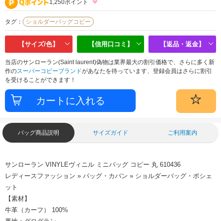
1,250ポイント
タグ：
ショルダーバッグコピー
【サイズ/色】
【信用口コミ】
【返品・返金】
当店のサンローラン(Saint laurent)偽物は業界最大の割引価格で、さらに多く新
作の
スーパーコピーブランド
があなたを待っています、登録会員はさらに割引
を受けることができます！
バッグ商品説明
サイズガイド
ご利用案内
サンローラン VINYLEヴィニル ミニバッグ コピー 丸 610436
レディースファッション » バッグ・カバン » ショルダーバッグ・ポシェ
ット
【素材】
牛革（カーフ） 100%