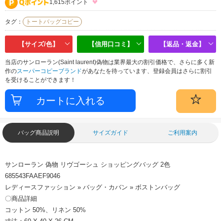
1,615ポイント
タグ：
トートバッグコピー
【サイズ/色】
【信用口コミ】
【返品・返金】
当店のサンローラン(Saint laurent)偽物は業界最大の割引価格で、さらに多く新
作の
スーパーコピーブランド
があなたを待っています、登録会員はさらに割引
を受けることができます！
バッグ商品説明
サイズガイド
ご利用案内
サンローラン 偽物 リヴゴーシュ ショッピングバッグ 2色
685543FAAEF9046
レディースファッション » バッグ・カバン » ボストンバッグ
〇商品詳細
コットン 50%、リネン 50%