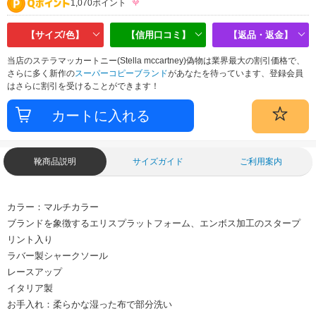
1,070ポイント
【サイズ/色】
【信用口コミ】
【返品・返金】
当店のステラマッカートニー(Stella mccartney)偽物は業界最大の割引価格で、
さらに多く新作の
スーパーコピーブランド
があなたを待っています、登録会員
はさらに割引を受けることができます！
靴商品説明
サイズガイド
ご利用案内
カラー：マルチカラー
ブランドを象徴するエリスプラットフォーム、エンボス加工のスタープ
リント入り
ラバー製シャークソール
レースアップ
イタリア製
お手入れ：柔らかな湿った布で部分洗い