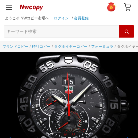
ようこそ NWコピー市場へ
ログイン
/
会員登録
ブランドコピー
時計コピー
タグホイヤーコピー
フォーミュラ
タグホイヤー