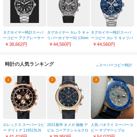
タグホイヤー時計スーパ
タグホイヤー カレラ キャ
タグホイヤー時計スーパ
ーコピー アクアレーサー
リバーホイヤー01 13mm
ーコピー カレラ キャリバ
３００M
CAR208Z.FT6046
ー16 クロノグラフ デイデ
￥38,662円
￥44,560円
￥44,560円
WAY101A.BA0746
イト CV2A1V.BA0738
時計の人気ランキング
→
スーパーコピー時計
1
2
3
ロレックス スーパーコピ
2021新作 オメガ 偽物 デ
人気 パネライ スーパーコ
ー デイトナ 116515LN
ビル コーアクシャルクロ
ピー サブマーシブル
ノ 431.53.42.51.03.001
PAM00959【送料無料】
￥41,418円
￥39,950円
￥54,070円