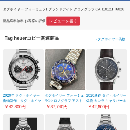
タグホイヤー フォーミュラ1 グランドデイト クロノグラフ CAH1012.FT6026
レビューを書く
新品送料無料 お客様の評価
Tag heuerコピー関連商品
→
タグホイヤー偽物
2020年 タグ・ホイヤー
タグホイヤー フォーミュ
2020新作 タグ・ホイヤー
偽物新作 タグ・ホイヤ
ラ1クロノグラフ アスト
偽物 カレラ キャリバーホ
ー カレラ スポーツクロノ
ンマーチンスペシャルエ
イヤー02 クロノグラフ
￥42,800円
￥37,740円
￥42,600円
グラフ 160周年 リミテッ
ディション
42mm CBN2012.FC6483
ドエディション
CAZ101AB.BA0842
CBN2A1D.BA0643