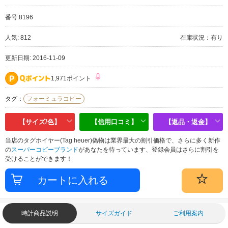
番号:
8196
人気: 812
在庫状況：有り
更新日期: 2016-11-09
1,971ポイント
タグ：
フォーミュラコピー
【サイズ/色】
【信用口コミ】
【返品・返金】
当店のタグホイヤー(Tag heuer)偽物は業界最大の割引価格で、さらに多く新作
の
スーパーコピーブランド
があなたを待っています、登録会員はさらに割引を
受けることができます！
時計商品説明
サイズガイド
ご利用案内