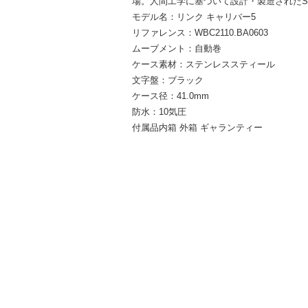
場。人間工学に基づいて設計・製造された
モデル名：リンク キャリバー5
リファレンス：WBC2110.BA0603
ムーブメント：自動巻
ケース素材：ステンレススティール
文字盤：ブラック
ケース径：41.0mm
防水：10気圧
付属品内箱 外箱 ギャランティー