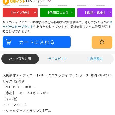
1,055ポイント
【サイズ/色】
【信用口コミ】
【返品・返金】
当店のティファニー(Tiffany)偽物は業界最大の割引価格で、さらに多く新作の
ス
ーパーコピーブランド
があなたを待っています、登録会員はさらに割引を受け
ることができます！
バッグ商品説明
サイズガイド
ご利用案内
人気新作ティファニー レザー クロスボディ フォンポーチ 偽物 21042302
サイズ
幅
高さ
FREE
11.0cm
18.0cm
【素材】 カーフスキンレザー
【その他】
・フロントロゴ
・ショルダーストラップ約127㎝