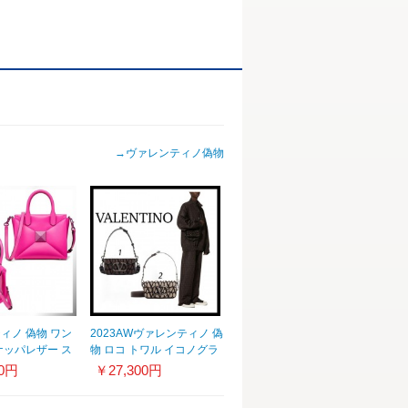
→
ヴァレンティノ偽物
ィノ 偽物 ワン
2023AWヴァレンティノ 偽
ナッパレザー ス
物 ロコ トワル イコノグラ
ンドバッグ
フ ミニ ショルダーバッグ
00円
￥27,300円
ULUWT
YB0B63PMJ_U02