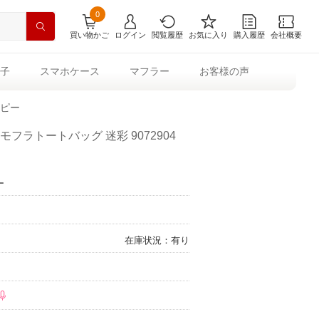
0
買い物かご
ログイン
閲覧履歴
お気に入り
購入履歴
会社概要
子
スマホケース
マフラー
お客様の声
コピー
フラトートバッグ 迷彩 9072904
ー
在庫状況：有り