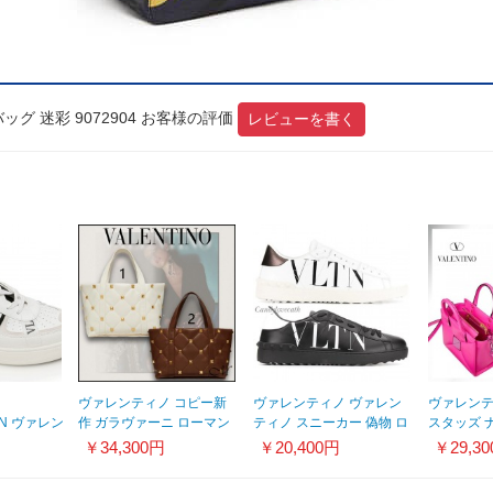
グ 迷彩 9072904 お客様の評価
レビューを書く
ヴァレンティノ コピー新
ヴァレンティノ ヴァレン
ヴァレンテ
L7N ヴァレン
作 ガラヴァーニ ローマン
ティノ スニーカー 偽物 ロ
スタッズ 
ー コピー
スタッズ トート
ックスタッズ オープンス
モール ハ
￥34,300円
￥20,400円
￥29,3
リボン ス
VW0B0I91BSFW04
ニーカー20111604
WB0K59V
00CR03