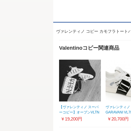
ヴァレンティノ コピー カモフラトートバッ
Valentinoコピー関連商品
【ヴァレンティノ スーパ
ヴァレンティノ
ーコピー】オープンVLTN
GARAVANI V
レザースニーカー☆大人気
ティノ スニーカ
￥19,200円
￥20,700円
8100602
カーフスキン＆
ニーカーH6129a