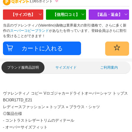
1,065ポイント
【サイズ/色】
【信用口コミ】
【返品・返金】
当店のヴァレンティノ(Valentino)偽物は業界最大の割引価格で、さらに多く新
作の
スーパーコピーブランド
があなたを待っています、登録会員はさらに割引
を受けることができます！
ブランド服商品説明
サイズガイド
ご利用案内
ヴァレンティノ コピー Vロゴジャカードライトオーバーシャツ トップス
BCI0R17TD_E21
レディースファッション » トップス » ブラウス・シャツ
◎製品仕様
- コントラストレザートリムのディテール
- オーバーサイズフィット