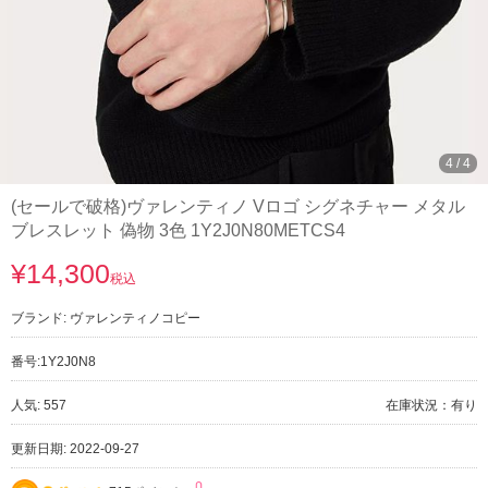
4
/
4
(セールで破格)ヴァレンティノ Vロゴ シグネチャー メタル
ブレスレット 偽物 3色 1Y2J0N80METCS4
¥14,300
税込
ブランド:
ヴァレンティノコピー
番号:
1Y2J0N8
人気: 557
在庫状況：有り
更新日期: 2022-09-27