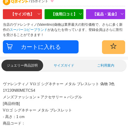
715ポイント
【サイズ/色】
【信用口コミ】
【返品・返金】
当店のヴァレンティノ(Valentino)偽物は業界最大の割引価格で、さらに多く新
作の
スーパーコピーブランド
があなたを待っています、登録会員はさらに割引
を受けることができます！
ジュエリー商品説明
サイズガイド
ご利用案内
ヴァレンティノ Vロゴ シグネチャー メタル ブレスレット 偽物 3色
1Y2J0N80METCS4
メンズファッション » アクセサリー » バングル
[商品特徴]
Vロゴ シグネチャー メタル ブレスレット
- 高さ：1 cm
商品コード：