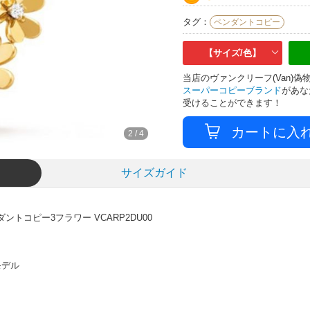
タグ：
ペンダントコピー
【サイズ/色】
当店のヴァンクリーフ(Van)
スーパーコピーブランド
があな
受けることができます！
2
/
4
サイズガイド
トコピー3フラワー VCARP2DU00
モデル