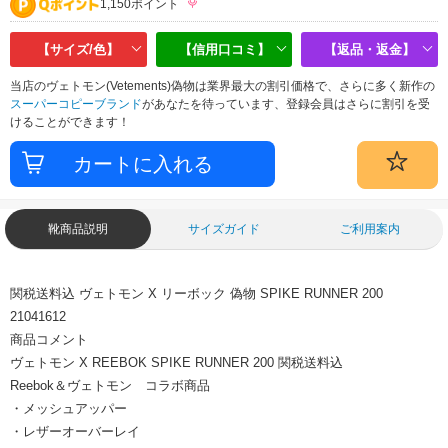
1,150ポイント
【サイズ/色】
【信用口コミ】
【返品・返金】
当店のヴェトモン(Vetements)偽物は業界最大の割引価格で、さらに多く新作の
スーパーコピーブランド
があなたを待っています、登録会員はさらに割引を受
けることができます！
靴商品説明
サイズガイド
ご利用案内
関税送料込 ヴェトモン X リーボック 偽物 SPIKE RUNNER 200
21041612
商品コメント
ヴェトモン X REEBOK SPIKE RUNNER 200 関税送料込
Reebok＆ヴェトモン コラボ商品
・メッシュアッパー
・レザーオーバーレイ