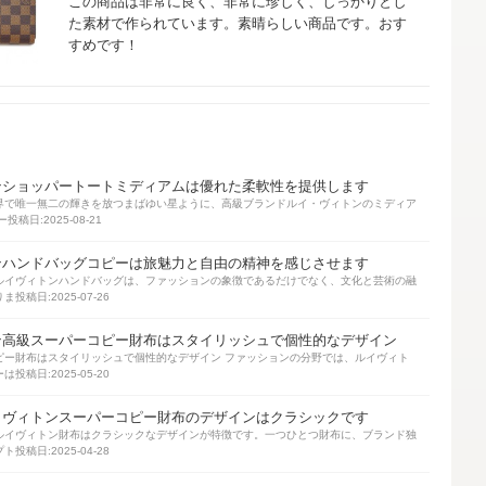
この商品は非常に良く、非常に珍しく、しっかりとし
た素材で作られています。素晴らしい商品です。おす
すめです！
ンショッパートートミディアムは優れた柔軟性を提供します
界で唯一無二の輝きを放つまばゆい星ように、高級ブランドルイ・ヴィトンのミディア
ー
投稿日:2025-08-21
ンハンドバッグコピーは旅魅力と自由の精神を感じさせます
ルイヴィトンハンドバッグは、ファッションの象徴であるだけでなく、文化と芸術の融
りま
投稿日:2025-07-26
ン高級スーパーコピー財布はスタイリッシュで個性的なデザイン
ピー財布はスタイリッシュで個性的なデザイン ファッションの分野では、ルイヴィト
ーは
投稿日:2025-05-20
イヴィトンスーパーコピー財布のデザインはクラシックです
ルイヴィトン財布はクラシックなデザインが特徴です。一つひとつ財布に、ブランド独
プト
投稿日:2025-04-28