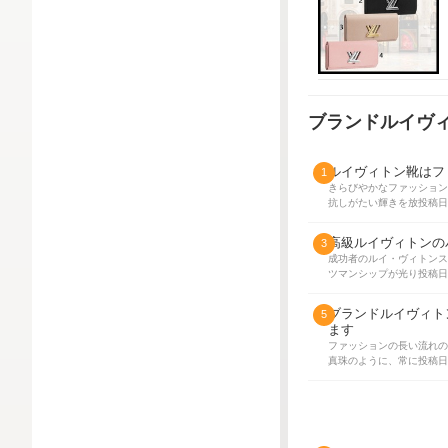
ブランドルイヴ
ルイヴィトン靴はフ
1
きらびやかなファッション
抗しがたい輝きを放
投稿日:
高級ルイヴィトンの
3
成功者のルイ・ヴィトンス
ツマンシップが光り
投稿日:
ブランドルイヴィト
5
ます
ファッションの長い流れの
真珠のように、常に
投稿日: