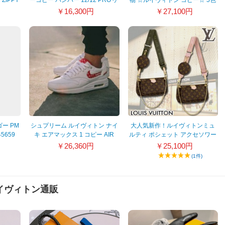
ース M69782
M45654 M45660 M45659
￥16,300円
￥27,100円
M45779
ー PM
シュプリーム ルイヴィトン ナイ
大人気新作！ルイヴィトンミュ
5659
キ エアマックス 1 コピー AIR
ルティ ポシェット アクセソワー
MAX 1 カスタムが海外で話題
ル 偽物 2色 すぐ届 M44840
￥26,360円
￥25,100円
に！ 21070632
/M44813
(1件)
ルイヴィトン通販