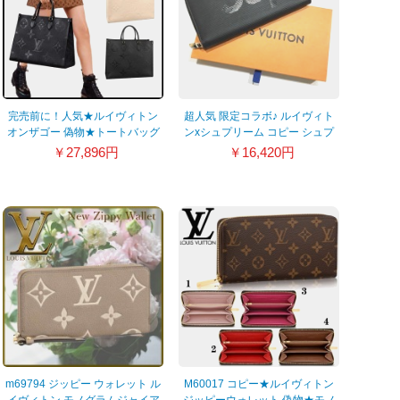
完売前に！人気★ルイヴィトン
超人気 限定コラボ♪ ルイヴィト
オンザゴー 偽物★トートバッグ
ンxシュプリーム コピー シュプ
GM モノグラム 2色
リーム ジッピー・ウォレット エ
￥27,896円
￥16,420円
M44925/M45081
ピ 黒 M67723
m69794 ジッピー ウォレット ル
M60017 コピー★ルイヴィトン
イヴィトン モノグラムジャイア
ジッピーウォレット 偽物★モノ