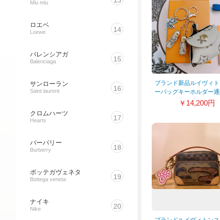
13
Miu miu
ロエベ
14
Loewe
バレンシアガ
15
Balenciaga
ブランド新品ルイヴィト
サンローラン
16
Saint laurent
ーバッグキーホルダー通
店 413349
￥14,200円
クロムハーツ
17
Hearts
バーバリー
18
Burberry
ボッテガヴェネタ
19
Bottega veneta
ナイキ
20
Nike