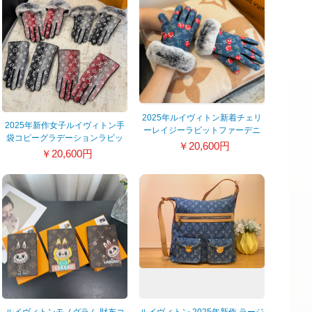
2025年ルイヴィトン新着チェリ
2025年新作女子ルイヴィトン手
ーレイジーラビットファーデニ
袋コピーグラデーションラビッ
ム レザーグローブ付き 389819
￥20,600円
トファー 389818
￥20,600円