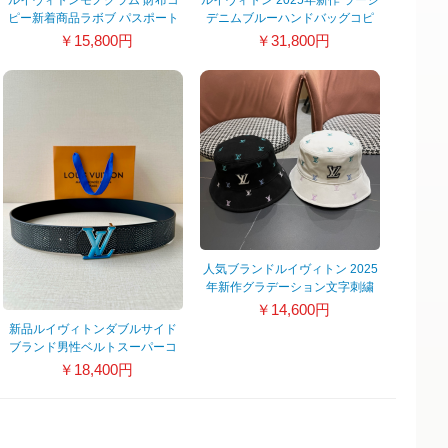
ルイヴィトンモノグラム 財布コ
ルイヴィトン 2025年新作 ラージ
ピー新着商品ラボブ パスポート
デニムブルーハンドバッグコピ
ホルダー 450089
ー通販 M95210-1
￥15,800円
￥31,800円
人気ブランドルイヴィトン 2025
年新作グラデーション文字刺繍
両面フィッシャーマンハット
￥14,600円
344561
新品ルイヴィトンダブルサイド
ブランド男性ベルトスーパーコ
ピー 607183
￥18,400円