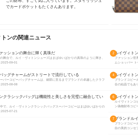
この財布、すごく気に入っています。スタイリッシュ
でカードポケットもたくさんあります。
もしご興味があれば、ぜひご購入ください。
ィトンの関連ニュース
ァッションの舞台に輝く真珠だ
ルイヴィト
2
の舞台で、ルイ・ヴィトンシューズはまばゆいばかりの真珠のように輝き、
ファッション世
2025-09-01
ムショッパー ト
バッグチャームがストリートで流行している
ルイヴィト
4
ーパーコピーバッグチャームは、細部に至るまでブランドの卓越したクラフ
ブランドコピー
2025-08-08
合の結晶でもあ
ンクラシックバッグは機能性と美しさを完璧に融合してい
ルイヴィト
6
ルイヴィトンコ
ン偽物財布コピ
中で、ルイ・ヴィトンクラシックバッグスーパーコピーはまばゆいばかりの
2025-07-21
ブランドル
7
ブランドコピー
自の美的コンセ