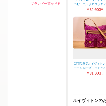
ブランドルイヴィトンス
ブランド一覧を見る
コピーニル クロスボデ
品質が完璧 m2606
￥32,600円
新商品限定ルイヴィトン
デニム ローズレッド ハ
グ100%保証 M952
￥31,800円
ルイヴィトンの