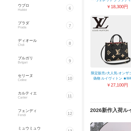
クレーム 長財布
ウブロ
￥18,300円
6
Hublot
M69727/M69698
プラダ
7
Prada
ディオール
8
Chdi
ブルガリ
9
Bvlgari
限定販売♪大人気-オンザゴ
セリーヌ
10
偽物 ルイヴィトン ★M4
Celine
￥27,100円
カルティエ
11
Cartier
2026新作入荷
フェンディ
12
Fendi
ミュウミュウ