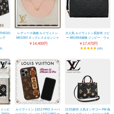
THEGO
レディース偽物 ルイヴィトン
大人気 ルイヴィトン長財布 コピ
バッグ
M61083 ネックレスエセンシャ
ー M61864偽物 ジッピー・ウォ
ルV アクセサリー ペンダント ゴ
レット メンズ/レディース 2色
￥14,400円
￥17,470円
ールド
件)
(1件)
 ジッピ
ルイヴィトン 13/13 PRO スーパ
21SS新作 人気オンザゴー PM 偽
ZIPPY
ーコピー バンパー 12/12 PRO ケ
物 ☆ルイヴィトン コピー☆ 5色