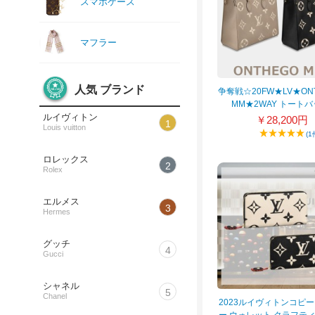
スマホケース
マフラー
人気 ブランド
争奪戦☆20FW★LV★ON
MM★2WAY トート
M45495/M45494
ルイヴィトン
￥28,200円
1
Louis vuitton
(1
ロレックス
2
Rolex
エルメス
3
Hermes
グッチ
4
Gucci
シャネル
5
Chanel
2023ルイヴィトンコピー
ー ウォレット クラフティ 