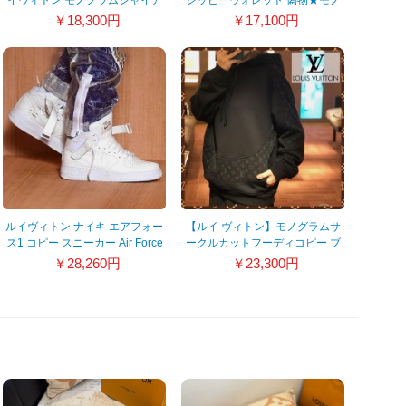
ント ファスナー長財布
グラム ルイヴィトン 財布
￥18,300円
￥17,100円
ルイヴィトン ナイキ エアフォー
【ルイ ヴィトン】モノグラムサ
ス1 コピー スニーカー Air Force
ークルカットフーディコピー ブ
1 完売必須 21070630
ラック 1A8FHE
￥28,260円
￥23,300円