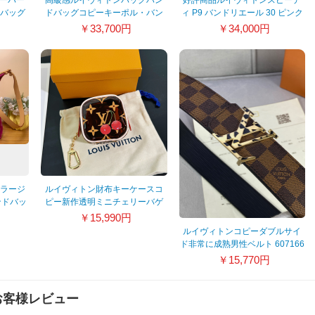
ーパー
高級感ルイヴィトンバッグハン
好評商品ルイヴィトンスピーデ
ィバッグ
ドバッグコピーキーポル・バン
ィ P9 バンドリエール 30 ピンク
8
ドリエール M15428
ハンドバッグ m13914
￥33,700円
￥34,000円
 ラージ
ルイヴィトン財布キーケースコ
ンドバッ
ピー新作透明ミニチェリーバゲ
10
ットバッグ M19493
￥15,990円
ルイヴィトンコピーダブルサイ
ド非常に成熟男性ベルト 607166
￥15,770円
お客様レビュー