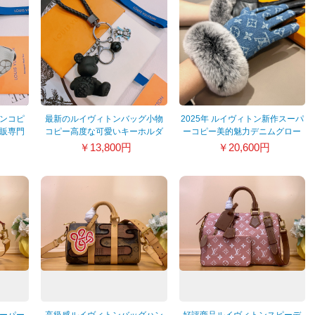
ンコピ
最新のルイヴィトンバッグ小物
2025年 ルイヴィトン新作スーパ
販専門
コピー高度な可愛いキーホルダ
ーコピー美的魅力デニムグロー
ー 413353
ブ 389813
￥13,800円
￥20,600円