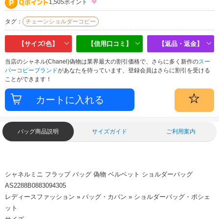
1,505ポイント
タグ：
チェーンショルダーコピー
【サイズ/色】
【信用口コミ】
【返品・返金】
当店のシャネル(Chanel)偽物は業界最大の割引価格で、さらに多く新作の
スー
パーコピーブランド
があなたを待っています、登録会員はさらに割引を受ける
ことができます！
バッグ商品説明
サイズガイド
ご利用案内
シャネルミニ フラップ バッグ 偽物 ベルベット ショルダーバッグ
AS2288B0883094305
レディースファッション » バッグ・カバン » ショルダーバッグ・ポシェ
ット