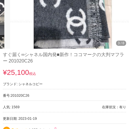
3
/
8
すぐ届く∞シャネル国内発■新作！ココマークの大判マフラ
ー 201020C26
¥25,100
税込
ブランド:
シャネルコピー
番号:
201020C26
人気: 1569
在庫状況：有り
更新日期: 2023-01-19