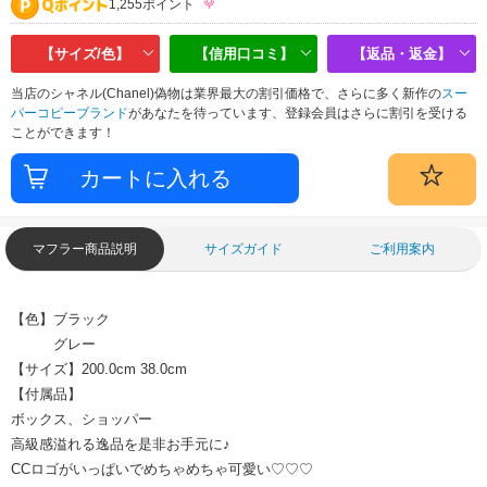
1,255ポイント
【サイズ/色】
【信用口コミ】
【返品・返金】
当店のシャネル(Chanel)偽物は業界最大の割引価格で、さらに多く新作の
スー
パーコピーブランド
があなたを待っています、登録会員はさらに割引を受ける
ことができます！
マフラー商品説明
サイズガイド
ご利用案内
【色】ブラック
グレー
【サイズ】200.0cm 38.0cm
【付属品】
ボックス、ショッパー
高級感溢れる逸品を是非お手元に♪
CCロゴがいっぱいでめちゃめちゃ可愛い♡♡♡