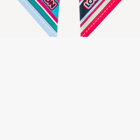
【エレガント★】ルイヴィトン スカーフ コピー バンドーBB・ジェモ M76923
レビューを書く
お客様の評価
Louis vuittonコピー関連商品
→
ルイヴィトン偽物