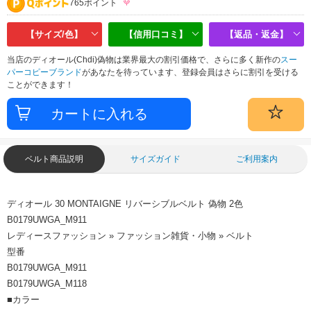
765ポイント
【サイズ/色】
【信用口コミ】
【返品・返金】
当店のディオール(Chdi)偽物は業界最大の割引価格で、さらに多く新作の
スー
パーコピーブランド
があなたを待っています、登録会員はさらに割引を受ける
ことができます！
ベルト商品説明
サイズガイド
ご利用案内
ディオール 30 MONTAIGNE リバーシブルベルト 偽物 2色
B0179UWGA_M911
レディースファッション » ファッション雑貨・小物 » ベルト
型番
B0179UWGA_M911
B0179UWGA_M118
■カラー