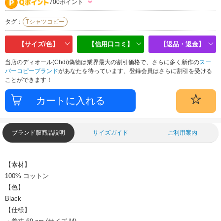
700ポイント
タグ：
Tシャツコピー
【サイズ/色】
【信用口コミ】
【返品・返金】
当店のディオール(Chdi)偽物は業界最大の割引価格で、さらに多く新作の
スー
パーコピーブランド
があなたを待っています、登録会員はさらに割引を受ける
ことができます！
ブランド服商品説明
サイズガイド
ご利用案内
【素材】
100% コットン
【色】
Black
【仕様】