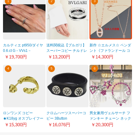
1
2
3
カルティエ pt950/ダイヤ
送料関税込【ブルガリ】
新作 ☆エルメス☆ ペンダ
0.6.ct G－VVs1－
スーパーコピー チルドレ
ント《ファランドール コ
VERYG00D /ダイヤ ソリ
ン スターリングシルバー
ピー》PM 18K
￥19,700円
￥13,200円
￥14,300円
テール1895 エンゲージリ
リング 21030421
H221303B00ST
ング 指輪 新品
4
5
6
ロンワンズ コピー
クロムハーツスーパーコ
男女兼用ヴェルサーチ フ
★K18yg オスプレイフー
ピー 3Button
ァンキー チェーン ネック
プイヤリング
2Snaps/Celtic 3ボタン２
レス 偽物 1008310-
￥15,300円
￥16,076円
￥20,300円
lke013k18yg
スナップス/ケルティック
1A00635_4JGOP
ブレスレット chb40