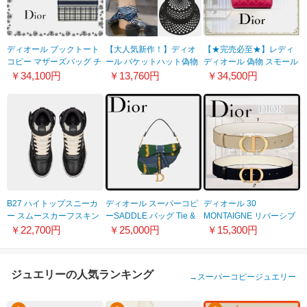
ディオール ブックトート
【大人気新作！】ディオ
【★完売必至★】レディ
コピー マザーズバッグ チ
ール バケットハット偽物
ディオール 偽物 スモール
ェック CD ロゴ 新作
メッシュスモールブリム
バッグ
￥34,100円
￥13,760円
￥34,500円
M1286ZRFZ_M928
バケットハット
M05314NEE_M15F
12DMH923A157_C045
B27 ハイトップスニーカ
ディオール スーパーコピ
ディオール 30
ー スムースカーフスキン
ーSADDLE バッグ Tie &
MONTAIGNE リバーシブ
＆ディオール コピー オブ
ディオール エンブロイダ
ルベルト 偽物 2色
￥22,700円
￥25,000円
￥15,300円
リーク ジャカード
リー デニム
B0179UWGA_M911
21030275
M0446CJAQ_M042
ジュエリーの人気ランキング
→
スーパーコピージュエリー