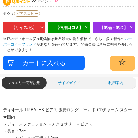
655ポイント
タグ：
ピアスコピー
【サイズ/色】
【信用口コミ】
【返品・返金】
当店のディオール(Chdi)偽物は業界最大の割引価格で、さらに多く新作の
スー
パーコピーブランド
があなたを待っています、登録会員はさらに割引を受ける
ことができます！
ジュエリー商品説明
サイズガイド
ご利用案内
ディオール TRIBALES ピアス 激安ロング ゴールド CDチャーム スター
★国内
レディースファッション » アクセサリー » ピアス
・長さ：7cm