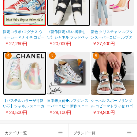
限定コラボ♪マグナス ウ
《新作限定♪早い者勝ち
新色 クリスチャン ルブタ
ォーカー × ナイキ コピー
♡》シャネル フッドベッ
ンスーパーコピー ルブタ
★SB ダンク ハイ アイシ
トサンダル コピー
ン ルブタン Doracora
￥27,260円
￥20,000円
￥27,400円
ョッド ウェアー ポルシェ
21062316
100 patent
Porsche 911
4
5
6
DH7683_100
【パステルカラーが可愛
日本未入荷◆ルブタン ス
シャネル スポーツサンダ
い♡】シャネル スニーカ
ーパーコピー 新作スニー
ル コピーマトラッセ ロゴ
ー 偽物 G38280 X56403
カー 21072117
G37231 Y55209 K2756
￥23,500円
￥28,100円
￥19,800円
K3843
カテゴリ一覧
ブランド一覧