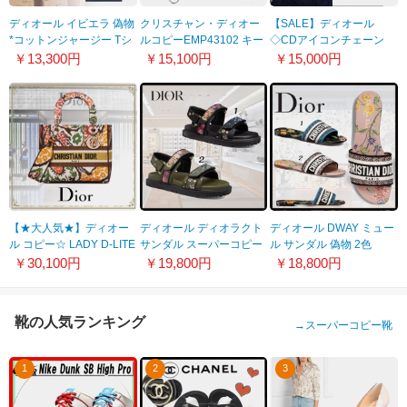
ディオール イビエラ 偽物
クリスチャン・ディオー
【SALE】ディオール
*コットンジャージー Tシ
ルコピーEMP43102 キー
◇CDアイコンチェーン
ャツ★2色
ケース ヴェルニ トロッタ
ブレスレット 偽物
￥13,300円
￥15,100円
￥15,000円
143T04A4043_X0200
ー柄 エナメルレザー 6連
B1081HOMMT_D000
キーケース
【★大人気★】ディオー
ディオール ディオラクト
ディオール DWAY ミュー
ル コピー☆ LADY D-LITE
サンダル スーパーコピー
ル サンダル 偽物 2色
ミディアムバッグ
2色 KCQ549FWL_S900
KCQ209FWY_S900
￥30,100円
￥19,800円
￥18,800円
M0565OJAP_M885
靴の人気ランキング
→
スーパーコピー靴
1
2
3