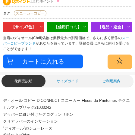
1,215ポイント
タグ：
スニーカーコピー
【サイズ/色】
【信用口コミ】
【返品・返金】
当店のディオール(Chdi)偽物は業界最大の割引価格で、さらに多く新作の
スー
パーコピーブランド
があなたを待っています、登録会員はさらに割引を受ける
ことができます！
靴商品説明
サイズガイド
ご利用案内
ディオール コピー D-CONNECT スニーカー Fleurs du Printemps テクニ
カルファブリック21030242
アッパーに縫い付けたグログランリボン
クリアラバーのインサーション
“ディオール”のシューレース