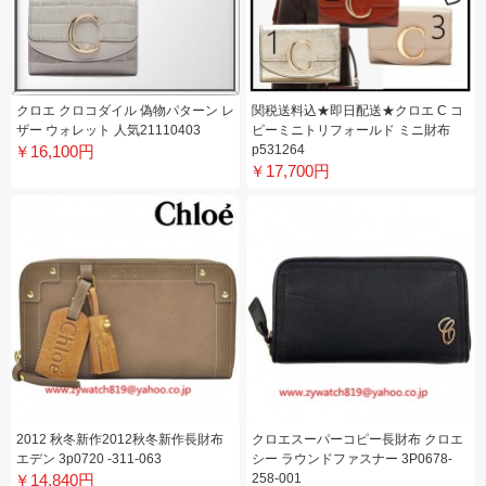
クロエ クロコダイル 偽物パターン レ
関税送料込★即日配送★クロエ C コ
ザー ウォレット 人気21110403
ピーミニトリフォールド ミニ財布
￥16,100円
p531264
￥17,700円
2012 秋冬新作2012秋冬新作長財布
クロエスーパーコピー長財布 クロエ
エデン 3p0720 -311-063
シー ラウンドファスナー 3P0678-
￥14,840円
258-001