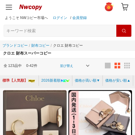
ようこそ NWコピー市場へ
ログイン
/
会員登録
ブランドコピー
財布コピー
クロエ 財布コピー
クロエ 財布スーパーコピー
全
123
品中
0-42件
並び替え
標準【人気順】
2026新着順
価格が高い順▼
価格が安い順▲