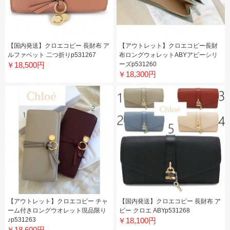
【国内発送】クロエコピー 長財布 ア
【アウトレット】クロエコピー長財
ルファベット 二つ折りp531267
布ロングウォレットABYアビーシリ
￥18,500円
ーズp531260
￥18,300円
【アウトレット】クロエコピー チャ
【国内発送】クロエコピー 長財布 ア
ーム付きロングウオレット現品限り
ビー クロエ ABYp531268
♪p531263
￥18,100円
￥18,600円