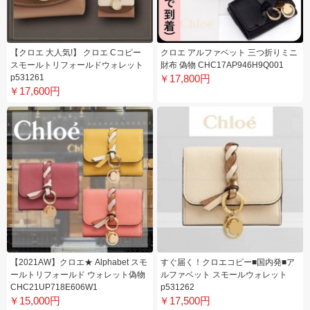
【クロエ 大人気!】 クロエ Cコピー
クロエ アルファベット 三つ折りミニ
スモールトリフォールドウォレット
財布 偽物 CHC17AP946H9Q001
p531261
￥17,800円
￥17,600円
【2021AW】クロエ★ Alphabet スモ
すぐ届く！クロエコピー■国内発■ア
ールトリフォールド ウォレット偽物
ルファベット スモールウォレット
CHC21UP718E606W1
p531262
￥15,000円
￥17,500円