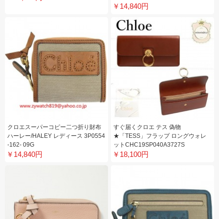
￥14,840円
クロエスーパーコピー二つ折り財布
すぐ届くクロエ テス 偽物
ハーレー/HALEY レディース 3P0554
★「TESS」フラップ ロングウォレ
-162- 09G
ットCHC19SP040A3727S
￥14,840円
￥18,100円