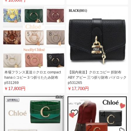
本場フランス直送☆クロエ compact
【国内発送】クロエコピー 折財布
hana☆コピー３つ折りたたみ財布
ABY アビー 三つ折り財布 パドロック
p531269
p531265
￥17,800円
￥17,700円