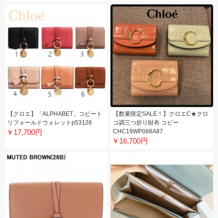
【クロエ】「ALPHABET」コピート
【数量限定SALE！】クロエC★クロ
リフォールドウォレットp53126
コ調三つ折り財布 コピー
￥17,700円
CHC19WP088A87
￥16,700円